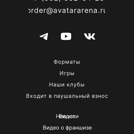
order@avatararena.ru
Форматы
Игры
Наши клубы
Входит в паушальный взнос
Новости
Видео
Видео о франшизе