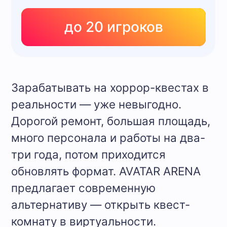
пройдут с «перчинкой». Хоррор-
квест станет отличным
конкурентным преимуществом,
который дарит незабываемые
впечатления.
Доступна для форматов Arena, Mini
4 этажа
с ужасами
12
головоловок
6