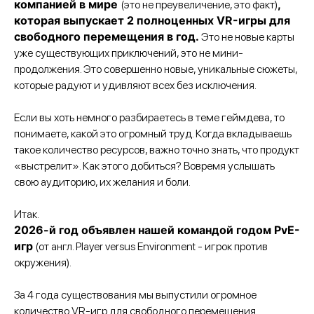
компанией в мире
,
(это не преувеличение, это факт)
которая выпускает 2 полноценных VR-игры для
свободного перемещения в год.
Это не новые карты
уже существующих приключений, это не мини-
продолжения. Это совершенно новые, уникальные сюжеты,
которые радуют и удивляют всех без исключения.
Если вы хоть немного разбираетесь в теме геймдева, то
понимаете, какой это огромный труд. Когда вкладываешь
такое количество ресурсов, важно точно знать, что продукт
«выстрелит». Как этого добиться? Вовремя услышать
свою аудиторию, их желания и боли.
Итак.
2026-й год объявлен нашей командой годом PvE-
игр
(от англ. Player versus Environment - игрок против
окружения).
За 4 года существования мы выпустили огромное
количество VR-игр для свободного перемещения.