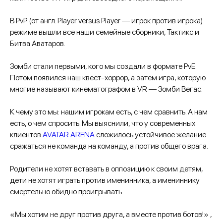
В PvP (от англ. Player versus Player — игрок против игрока)
режиме вышли все наши семейные сборники, Тактикс и
Битва Аватаров.
Зомби стали первыми, кого мы создали в формате PvE.
Потом появился наш квест-хоррор, а затем игра, которую
многие называют кинематографом в VR — Зомби Вегас.
К чему это мы: нашим игрокам есть, с чем сравнить. А нам
есть, о чем спросить. Мы выяснили, что у современных
клиентов
AVATAR ARENA
сложилось устойчивое желание
сражаться не команда на команду, а против общего врага.
Родители не хотят вставать в оппозицию к своим детям,
дети не хотят играть против именинника, а имениннику
смертельно обидно проигрывать.
«Мы хотим не друг против друга, а вместе против ботов!» ,