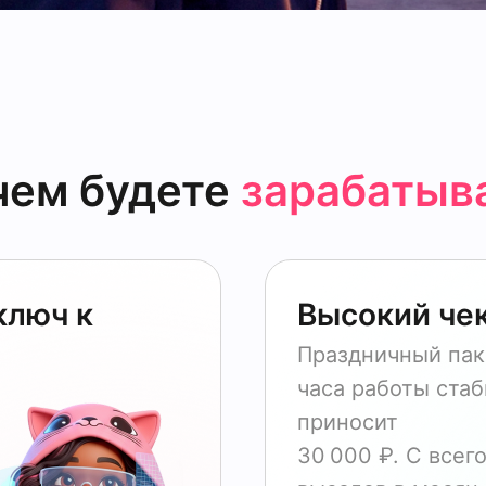
чем будете
зарабатыв
ключ к
Высокий че
Праздничный пак
часа работы ста
приносит
30 000 ₽. С всег