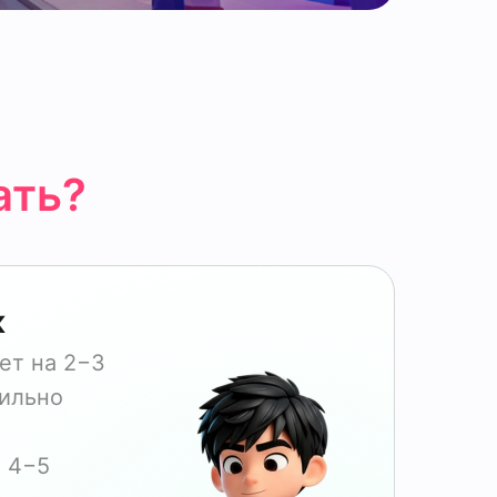
ать?
к
ет на 2−3
бильно
о 4−5