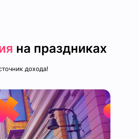
ия
на праздниках
сточник дохода!