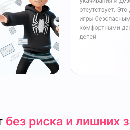
укачивания и де
отсутствует. Это
игры безопасным
комфортными да
детей
т
без риска
и лишних з