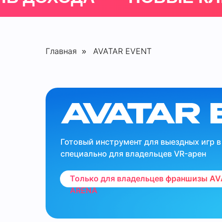
Главная
AVATAR EVENT
»
Готовый инструмент для выездных игр 
специально для владельцев VR-арен
Только для владельцев франшизы A
ARENA