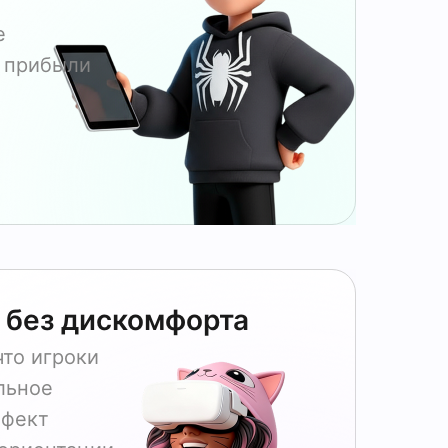
е
й прибыли
 без дискомфорта
что игроки
льное
ффект