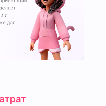
зориентации
 делает
и и
же для
атрат